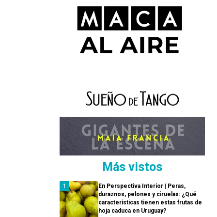
Más vistos
En Perspectiva Interior | Peras,
duraznos, pelones y ciruelas: ¿Qué
características tienen estas frutas de
hoja caduca en Uruguay?