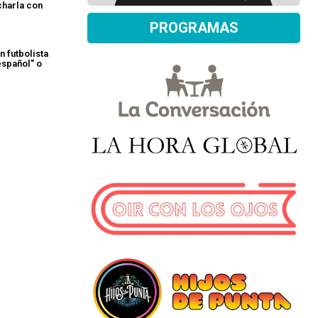
charla con
PROGRAMAS
 futbolista
español" o