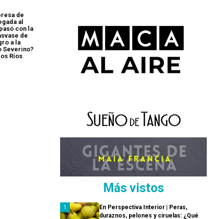
presa de
egada al
pasó con la
asvase de
ro a la
o Severino?
cos Ríos
Más vistos
En Perspectiva Interior | Peras,
duraznos, pelones y ciruelas: ¿Qué