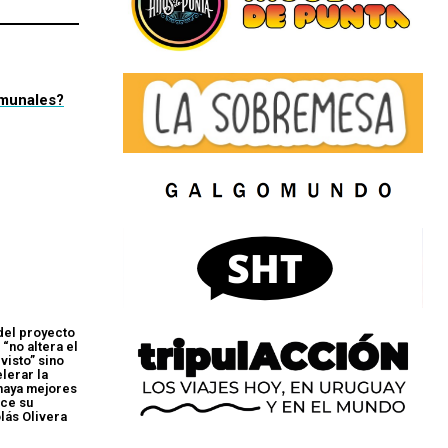
omunales?
del proyecto
“no altera el
isto” sino
lerar la
 haya mejores
ice su
lás Olivera