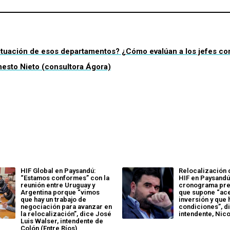
 situación de esos departamentos? ¿Cómo evalúan a los jefes c
nesto Nieto (consultora Ágora)
HIF Global en Paysandú:
Relocalización 
“Estamos conformes” con la
HIF en Paysandú 
reunión entre Uruguay y
cronograma prev
Argentina porque “vimos
que supone “ace
que hay un trabajo de
inversión y que
negociación para avanzar en
condiciones”, d
la relocalización”, dice José
intendente, Nico
Luis Walser, intendente de
Colón (Entre Ríos)