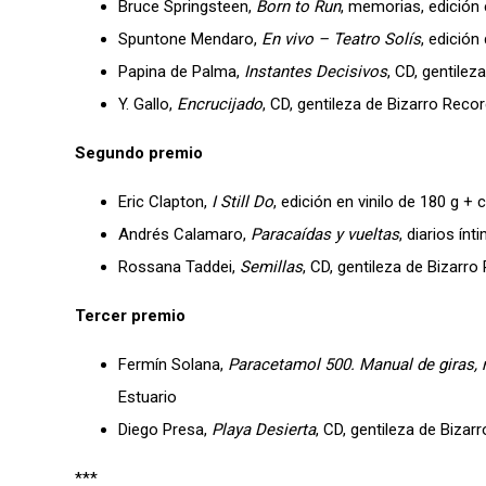
Bruce Springsteen,
Born to Run
, memorias, edición
Spuntone Mendaro,
En vivo – Teatro Solís
, edición
Papina de Palma,
Instantes Decisivos
, CD, gentilez
Y. Gallo,
Encrucijado
, CD, gentileza de Bizarro Reco
Segundo premio
Eric Clapton,
I Still Do
, edición en vinilo de 180 g +
Andrés Calamaro,
Paracaídas y vueltas
, diarios ín
Rossana Taddei,
Semillas
, CD, gentileza de Bizarro
Tercer premio
Fermín Solana,
Paracetamol 500. Manual de giras, 
Estuario
Diego Presa,
Playa Desierta
, CD, gentileza de Bizar
***