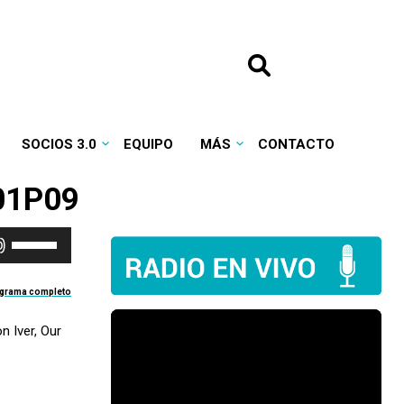
SOCIOS 3.0
EQUIPO
MÁS
CONTACTO
T01P09
Utiliza
las
teclas
ograma completo
de
n Iver, Our
flecha
arriba/abajo
para