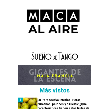
Más vistos
En Perspectiva Interior | Peras,
duraznos, pelones y ciruelas: ¿Qué
características tienen estas frutas de