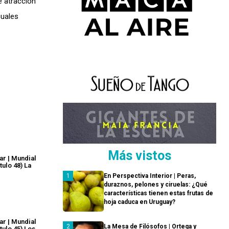
e atracción
cuales
Más vistos
ar | Mundial
tulo 48) La
En Perspectiva Interior | Peras,
duraznos, pelones y ciruelas: ¿Qué
características tienen estas frutas de
hoja caduca en Uruguay?
ar | Mundial
La Mesa de Filósofos | Ortega y
tulo 45) Los