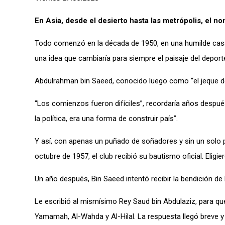
En Asia, desde el desierto hasta las metrópolis, el no
Todo comenzó en la década de 1950, en una humilde casa de
una idea que cambiaría para siempre el paisaje del deport
Abdulrahman bin Saeed, conocido luego como “el jeque de lo
“Los comienzos fueron difíciles”, recordaría años despu
la política, era una forma de construir país”.
Y así, con apenas un puñado de soñadores y sin un solo p
octubre de 1957, el club recibió su bautismo oficial. Eligi
Un año después, Bin Saeed intentó recibir la bendición de
Le escribió al mismísimo Rey Saud bin Abdulaziz, para que 
Yamamah, Al-Wahda y Al-Hilal. La respuesta llegó breve y 