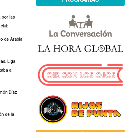
 por las
club.
do de Arabia
as, Liga
taba a
amón Díaz
ón de la