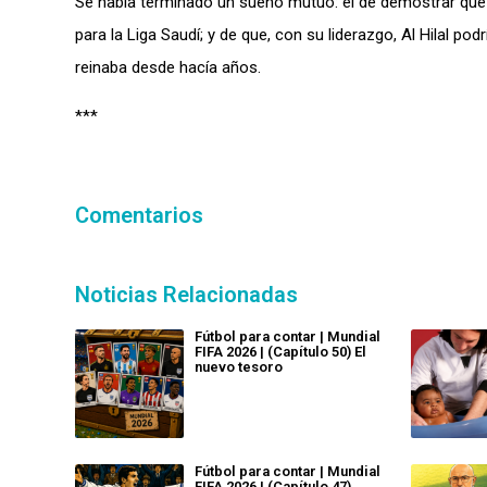
Se había terminado un sueño mutuo: el de demostrar que N
para la Liga Saudí; y de que, con su liderazgo, Al Hilal po
reinaba desde hacía años.
***
Comentarios
Noticias Relacionadas
Fútbol para contar | Mundial
FIFA 2026 | (Capítulo 50) El
nuevo tesoro
Fútbol para contar | Mundial
FIFA 2026 | (Capítulo 47)