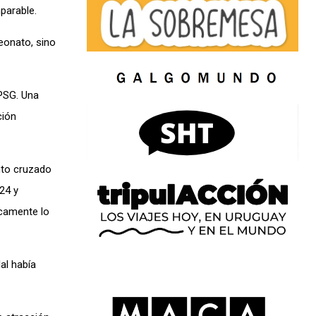
parable.
eonato, sino
 PSG. Una
ción
nto cruzado
24 y
icamente lo
al había