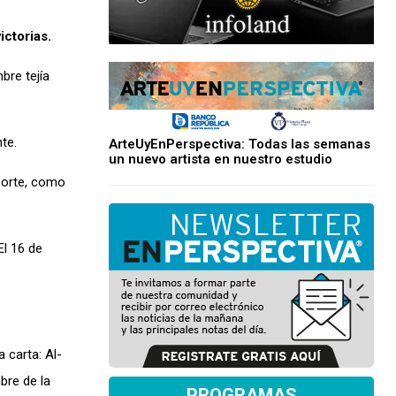
ictorias.
bre tejía
te.
ArteUyEnPerspectiva: Todas las semanas
un nuevo artista en nuestro estudio
porte, como
El 16 de
 carta: Al-
bre de la
PROGRAMAS