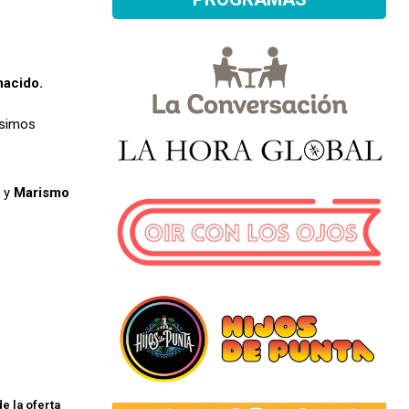
nacido.
isimos
 y
Marismo
e la oferta