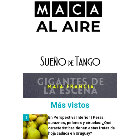
Más vistos
En Perspectiva Interior | Peras,
duraznos, pelones y ciruelas: ¿Qué
características tienen estas frutas de
hoja caduca en Uruguay?