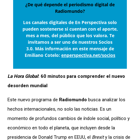
¿De qué depende el periodismo digital de
Radiomundo?
Los canales digitales de En Perspectiva solo
pueden sostenerse si cuentan con el aporte,
mes a mes, del público que los valora. Te
invitamos a ser uno de nuestros Socios
3.0. Más información en este mensaje de
Emiliano Cotelo:
enperspectiva.net/socios
La Hora Global
: 60 minutos para comprender el nuevo
desorden mundial
Este nuevo programa de
Radiomundo
busca analizar los
hechos internacionales, no solo las noticias. Es un
momento de profundos cambios de índole social, político y
económico en todo el planeta, que incluyen desde la
presidencia de Donald Trump en EEUU, el
Brexit
y la crisis de