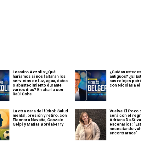
Leandro Azzolin:¿Qué
¿Cuidan ustedes
haríamos si nos faltaran los
antiguos? ¿El Es
servicios de luz, agua, datos
sus relojes patr
o abastecimiento durante
con Nicolás Bel
varios días? En charla con
Raúl Cohe
La otra cara del fútbol: Salud
Vuelve El Pozo 
mental, presión y retiro, con
será con el reg
Eleonora Navatta, Gonzalo
Adriana Da Silva
Gelpi y Matías Bordaberry
escenarios: "E
necesitando vol
encontrarnos"