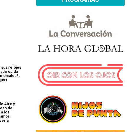
 sus relojes
tado cuida
imoniales?,
geri
de Aire y
reso de
 a los
stamos
ver a