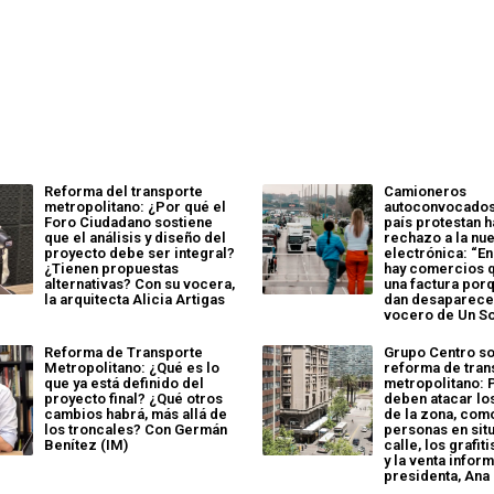
Reforma del transporte
Camioneros
metropolitano: ¿Por qué el
autoconvocados
Foro Ciudadano sostiene
país protestan h
que el análisis y diseño del
rechazo a la nu
proyecto debe ser integral?
electrónica: “En 
¿Tienen propuestas
hay comercios q
alternativas? Con su vocera,
una factura porq
la arquitecta Alicia Artigas
dan desaparecen
vocero de Un S
Reforma de Transporte
Grupo Centro so
Metropolitano: ¿Qué es lo
reforma de tran
que ya está definido del
metropolitano: 
proyecto final? ¿Qué otros
deben atacar l
cambios habrá, más allá de
de la zona, com
los troncales? Con Germán
personas en sit
Benítez (IM)
calle, los grafit
y la venta inform
presidenta, Ana