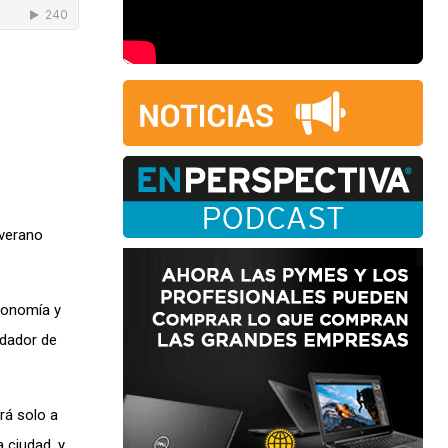
 verano
conomía y
rdador de
rá solo a
 ciudad, y