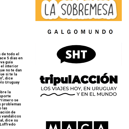
 de todo el
ace 5 días en
eva guía
el interior
ue no te dan
ue si te la
”, dice
olo Uruguay
bre la
sporte
Primero se
os problemas
o las
uación de
is vandálicos
al, dice su
 Loffredo