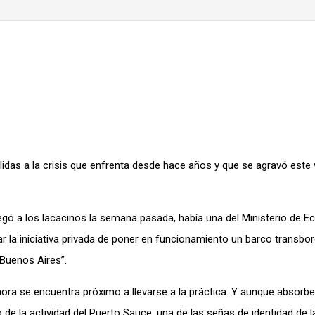
s a la crisis que enfrenta desde hace años y que se agravó este
egó a los lacacinos la semana pasada, había una del Ministerio de E
ar la iniciativa privada de poner en funcionamiento un barco transbo
Buenos Aires”.
ra se encuentra próximo a llevarse a la práctica. Y aunque absorbe
e la actividad del Puerto Sauce, una de las señas de identidad de la