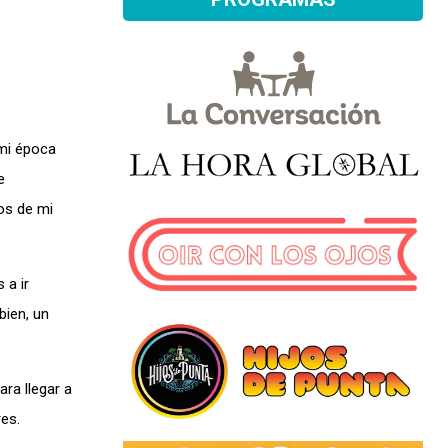
mi época
e
os de mi
 a ir
bien, un
ara llegar a
es.