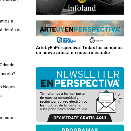
vamos a
tá detrás de
ArteUyEnPerspectiva: Todas las semanas
un nuevo artista en nuestro estudio
 Orlando
oncreta?
o Napoli
s
en este
PROGRAMAS