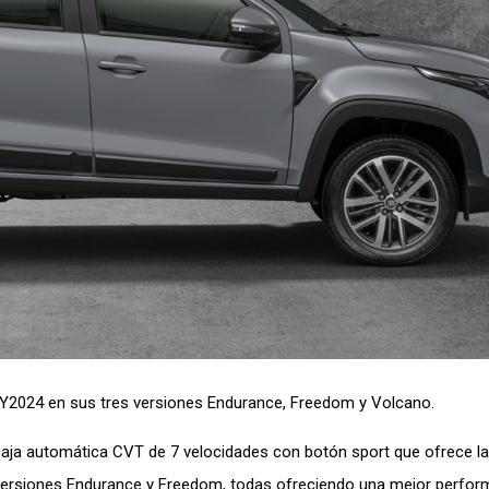
MY2024 en sus tres versiones Endurance, Freedom y Volcano.
 caja automática CVT de 7 velocidades con botón sport que ofrece la
las versiones Endurance y Freedom, todas ofreciendo una mejor perfor