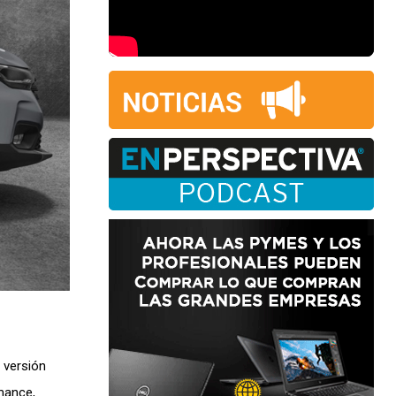
 versión
mance,