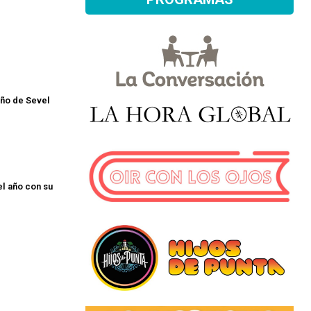
ño de Sevel
el año con su
a