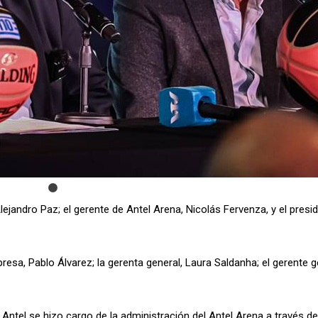
ejandro Paz; el gerente de Antel Arena, Nicolás Fervenza, y el presid
esa, Pablo Álvarez; la gerenta general, Laura Saldanha; el gerente g
ntel se hizo cargo de la administración del Antel Arena a través de