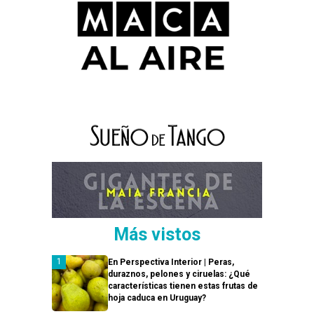
Más vistos
En Perspectiva Interior | Peras,
duraznos, pelones y ciruelas: ¿Qué
características tienen estas frutas de
hoja caduca en Uruguay?