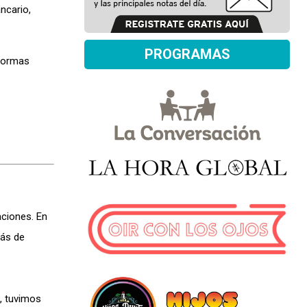
ncario,
PROGRAMAS
 normas
aciones. En
más de
, tuvimos