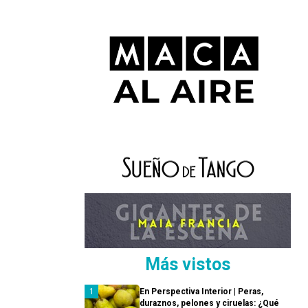
Más vistos
En Perspectiva Interior | Peras,
duraznos, pelones y ciruelas: ¿Qué