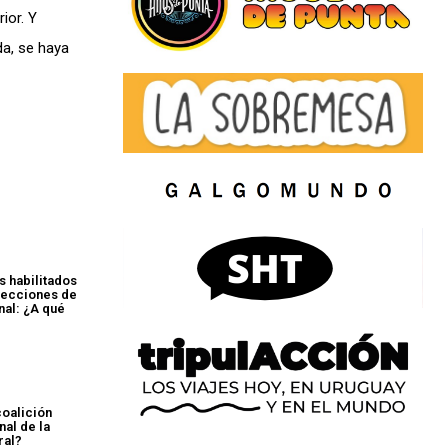
ior. Y
da, se haya
s habilitados
Elecciones de
nal: ¿A qué
coalición
nal de la
ral?