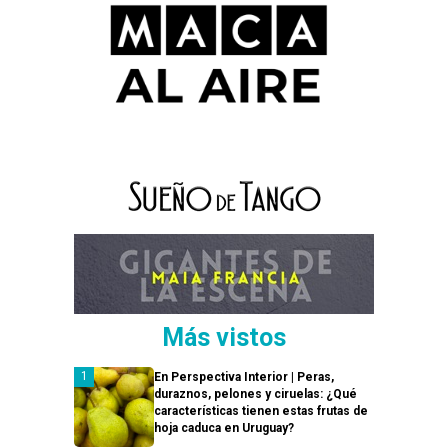
Más vistos
En Perspectiva Interior | Peras,
duraznos, pelones y ciruelas: ¿Qué
características tienen estas frutas de
hoja caduca en Uruguay?