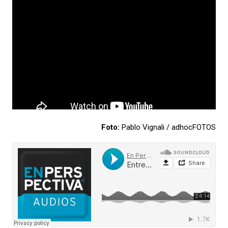
Foto:
Pablo Vignali / adhocFOTOS