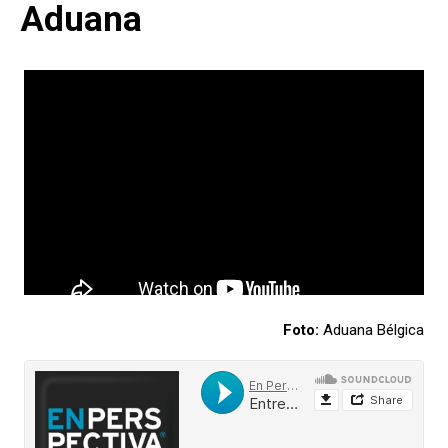
Aduana
Foto:
Aduana Bélgica