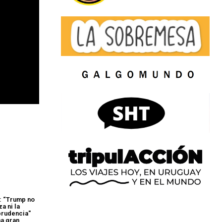
: “Trump no
a ni la
 prudencia"
na gran