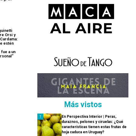
uinetti
re Orsi y
 Cardama:
e estén
 fue a un
rsonal”
Más vistos
En Perspectiva Interior | Peras,
duraznos, pelones y ciruelas: ¿Qué
características tienen estas frutas de
hoja caduca en Uruguay?