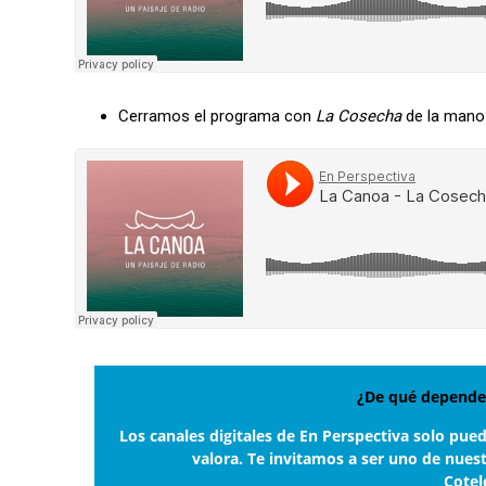
Cerramos el programa con
La Cosecha
de la mano 
¿De qué depende 
Los canales digitales de En Perspectiva solo pue
valora. Te invitamos a ser uno de nues
Cotel