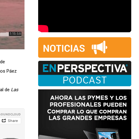
 de
rlos Páez
ial de
Las