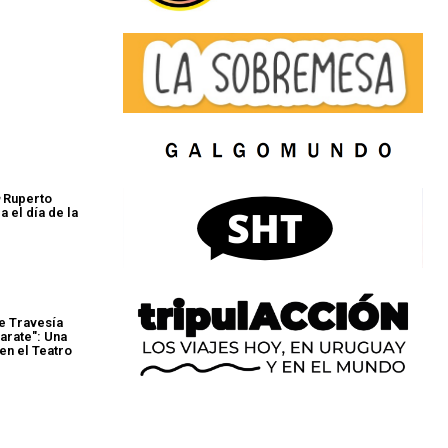
a
Ruperto
 el día de la
e Travesía
arate": Una
en el Teatro