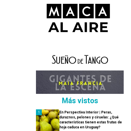
Más vistos
En Perspectiva Interior | Peras,
duraznos, pelones y ciruelas: ¿Qué
características tienen estas frutas de
hoja caduca en Uruguay?