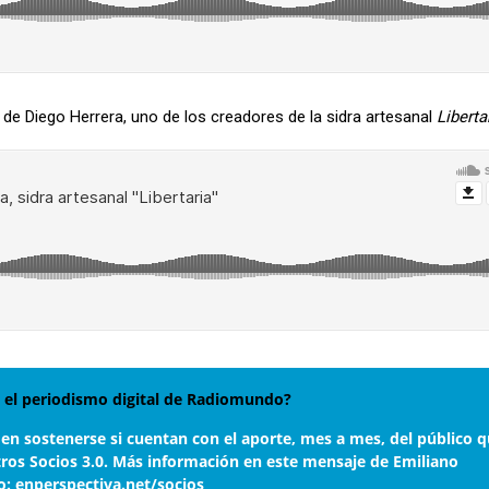
de Diego Herrera, uno de los creadores de la sidra artesanal
Liberta
el periodismo digital de Radiomundo?
den sostenerse si cuentan con el aporte, mes a mes, del público q
tros Socios 3.0. Más información en este mensaje de Emiliano
o:
enperspectiva.net/socios