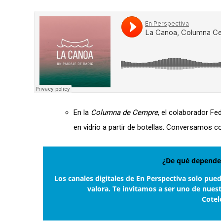
En la
Columna de Cempre
, el colaborador Fe
en vidrio a partir de botellas. Conversamos c
¿De qué depende 
Los canales digitales de En Perspectiva solo pue
valora. Te invitamos a ser uno de nues
Cotel