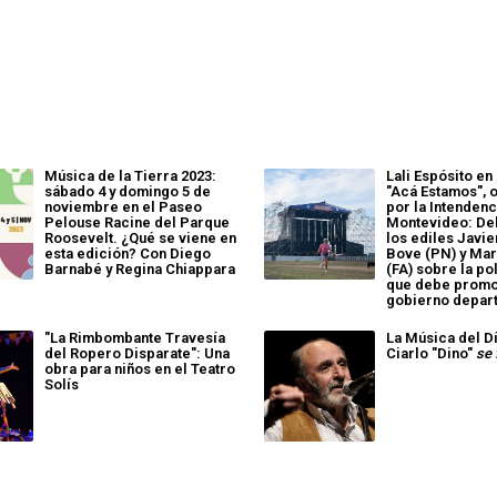
Música de la Tierra 2023:
Lali Espósito en 
sábado 4 y domingo 5 de
"Acá Estamos", 
noviembre en el Paseo
por la Intendenc
Pelouse Racine del Parque
Montevideo: De
Roosevelt. ¿Qué se viene en
los ediles Javie
esta edición? Con Diego
Bove (PN) y Mar
Barnabé y Regina Chiappara
(FA) sobre la pol
que debe promo
gobierno depar
"La Rimbombante Travesía
La Música del D
del Ropero Disparate": Una
Ciarlo "Dino"
se 
obra para niños en el Teatro
Solís