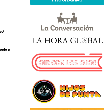
ad,
undo a