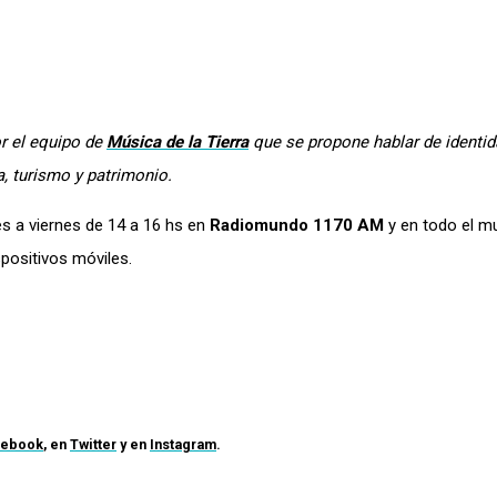
r el equipo de
Música de la Tierra
que se propone hablar de identid
a, turismo y patrimonio.
s a viernes de 14 a 16 hs en
Radiomundo 1170 AM
y en todo el m
positivos móviles.
cebook
, en
Twitter
y en
Instagram
.