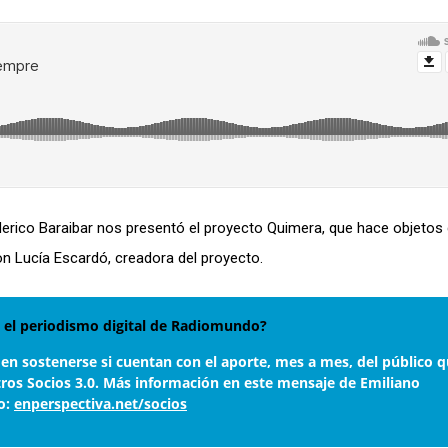
derico Baraibar nos presentó el proyecto Quimera, que hace objetos
on Lucía Escardó, creadora del proyecto.
el periodismo digital de Radiomundo?
den sostenerse si cuentan con el aporte, mes a mes, del público q
tros Socios 3.0. Más información en este mensaje de Emiliano
o:
enperspectiva.net/socios