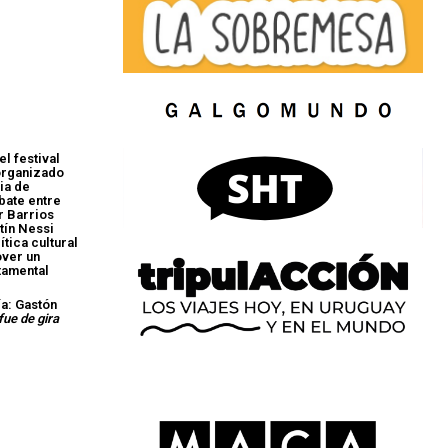
el festival
organizado
ia de
bate entre
r Barrios
tín Nessi
ítica cultural
ver un
tamental
ía: Gastón
fue de gira