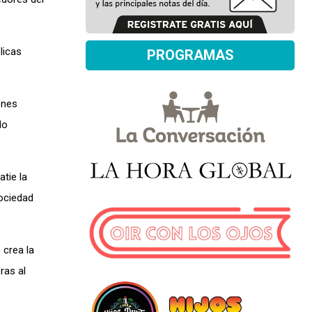
licas
PROGRAMAS
ones
do
tie la
sociedad
 crea la
ras al