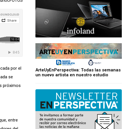
 adhocFOTOS
ocada por el
ArteUyEnPerspectiva: Todas las semanas
un nuevo artista en nuestro estudio
bada se
os próximos
que, entre
edores del