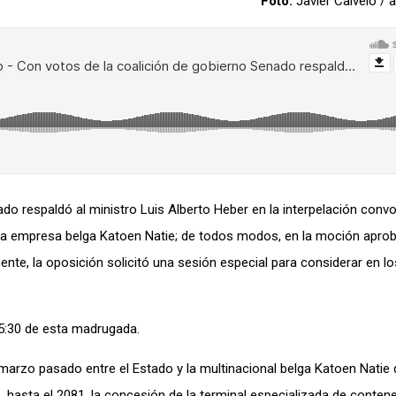
Foto:
Javier Calvelo /
ado respaldó al ministro Luis Alberto Heber en la interpelación conv
y la empresa belga Katoen Natie; de todos modos, en la moción apro
te, la oposición solicitó una sesión especial para considerar en l
05:30 de esta madrugada.
marzo pasado entre el Estado y la multinacional belga Katoen Natie 
 hasta el 2081, la concesión de la terminal especializada de conten