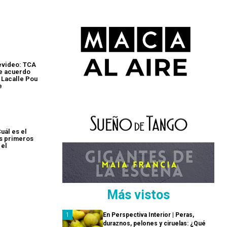
evideo: TCA
re acuerdo
 Lacalle Pou
e
uál es el
s primeros
 el
Más vistos
En Perspectiva Interior | Peras,
duraznos, pelones y ciruelas: ¿Qué