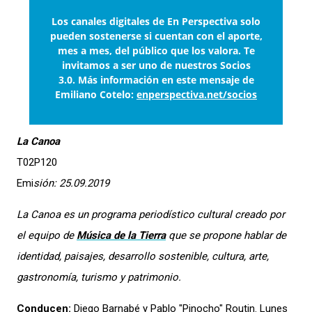
Los canales digitales de En Perspectiva solo
pueden sostenerse si cuentan con el aporte,
mes a mes, del público que los valora. Te
invitamos a ser uno de nuestros Socios
3.0. Más información en este mensaje de
Emiliano Cotelo:
enperspectiva.net/socios
La Canoa
T02P120
Emi
sión: 25.09.2019
La Canoa
es un programa periodístico cultural creado por
el equipo de
Música de la Tierra
que se propone hablar de
identidad, paisajes, desarrollo sostenible, cultura, arte,
gastronomía, turismo y patrimonio.
Conducen:
Diego Barnabé y Pablo "Pinocho" Routin. Lunes