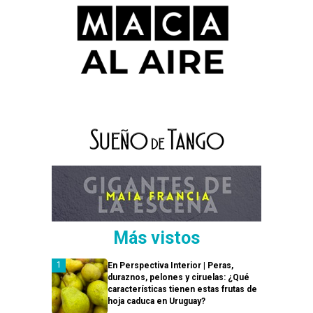
Más vistos
En Perspectiva Interior | Peras,
duraznos, pelones y ciruelas: ¿Qué
características tienen estas frutas de
hoja caduca en Uruguay?