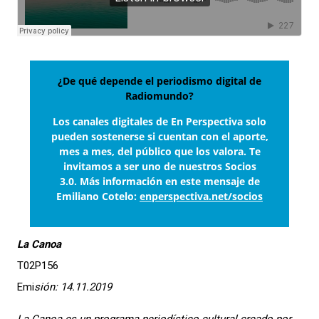
¿De qué depende el periodismo digital de
Radiomundo?
Los canales digitales de En Perspectiva solo
pueden sostenerse si cuentan con el aporte,
mes a mes, del público que los valora. Te
invitamos a ser uno de nuestros Socios
3.0. Más información en este mensaje de
Emiliano Cotelo:
enperspectiva.net/socios
La Canoa
T02P156
Emi
sión: 14.11.2019