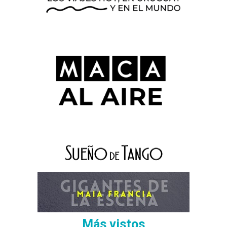
Más vistos