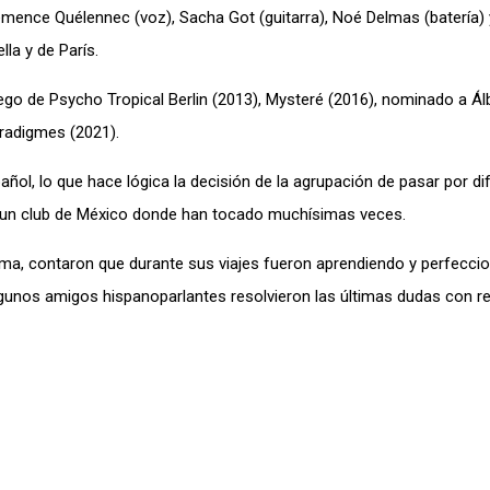
émence Quélennec (voz), Sacha Got (guitarra), Noé Delmas (batería)
lla y de París.
ego de Psycho Tropical Berlin (2013), Mysteré (2016), nominado a Á
aradigmes (2021).
añol, lo que hace lógica la decisión de la agrupación de pasar por di
e un club de México donde han tocado muchísimas veces.
ioma, contaron que durante sus viajes fueron aprendiendo y perfecci
lgunos amigos hispanoparlantes resolvieron las últimas dudas con r