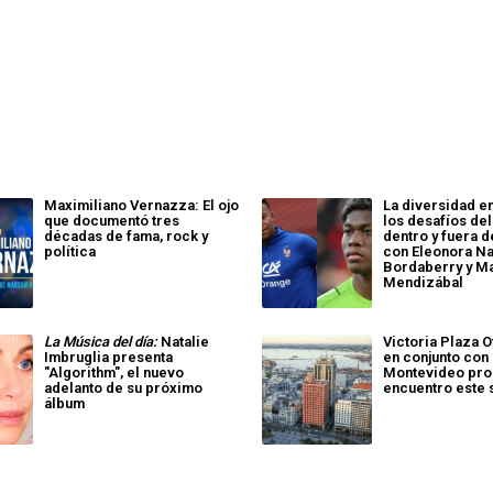
Maximiliano Vernazza: El ojo
La diversidad en
que documentó tres
los desafíos de
décadas de fama, rock y
dentro y fuera d
política
con Eleonora Na
Bordaberry y M
Mendizábal
La Música del día:
Natalie
Victoria Plaza 
Imbruglia presenta
en conjunto con
"Algorithm", el nuevo
Montevideo pr
adelanto de su próximo
encuentro este
álbum