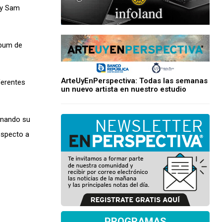
 y Sam
lbum de
ArteUyEnPerspectiva: Todas las semanas
ferentes
un nuevo artista en nuestro estudio
onando su
especto a
PROGRAMAS