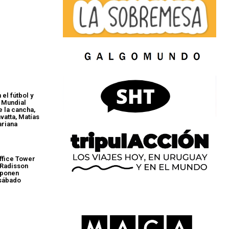
 el fútbol y
l Mundial
e la cancha,
vatta, Matías
ariana
Office Tower
 Radisson
oponen
 sábado