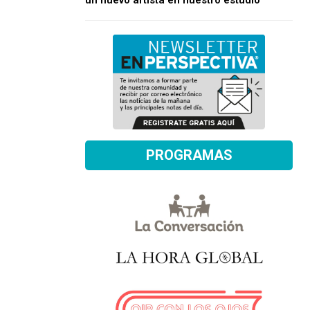
un nuevo artista en nuestro estudio
PROGRAMAS