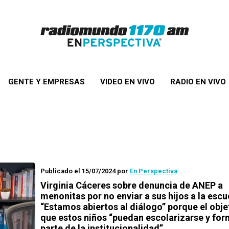
GENTE Y EMPRESAS
VIDEO EN VIVO
RADIO EN VIVO
Publicado el 15/07/2024
por
En Perspectiva
Virginia Cáceres sobre denuncia de ANEP a
menonitas por no enviar a sus hijos a la escu
“Estamos abiertos al diálogo” porque el obje
que estos niños “puedan escolarizarse y fo
parte de la institucionalidad”