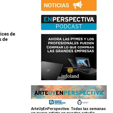
ices de
s de
ArteUyEnPerspectiva: Todas las semanas