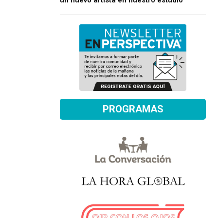
un nuevo artista en nuestro estudio
PROGRAMAS