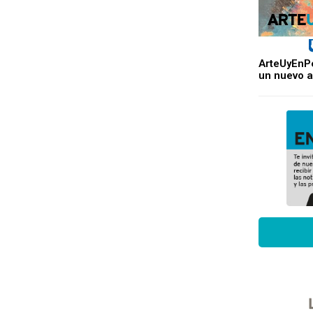
ArteUyEnPe
un nuevo a