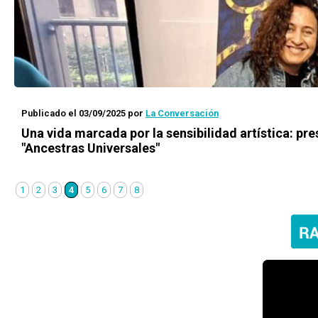
Publicado el 03/09/2025
por
La Conversación
Una vida marcada por la sensibilidad artística: pr
"Ancestras Universales"
1
2
3
4
5
6
7
8