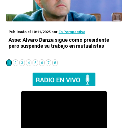
Publicado el 10/11/2025
por
En Perspectiva
Asse: Alvaro Danza sigue como presidente
pero suspende su trabajo en mutualistas
1
2
3
4
5
6
7
8