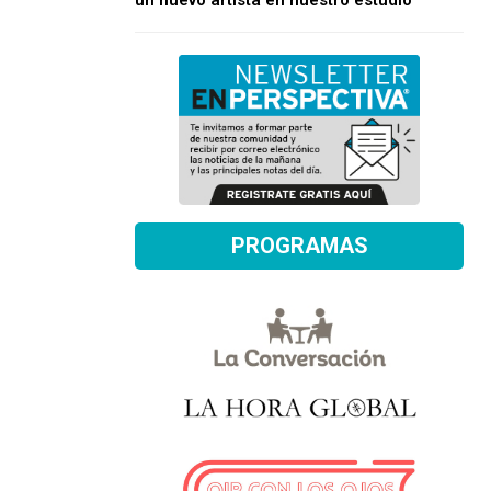
un nuevo artista en nuestro estudio
PROGRAMAS