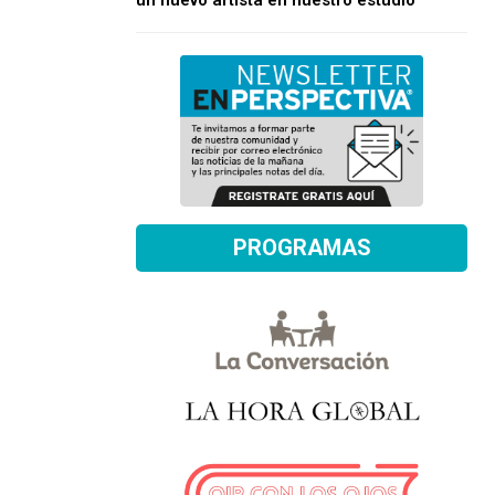
un nuevo artista en nuestro estudio
PROGRAMAS