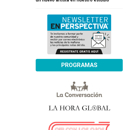
un nuevo artista en nuestro estudio
PROGRAMAS