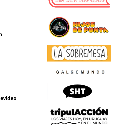
n
tevideo