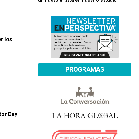
un nuevo artista en nuestro estudio
r los
PROGRAMAS
tor Day