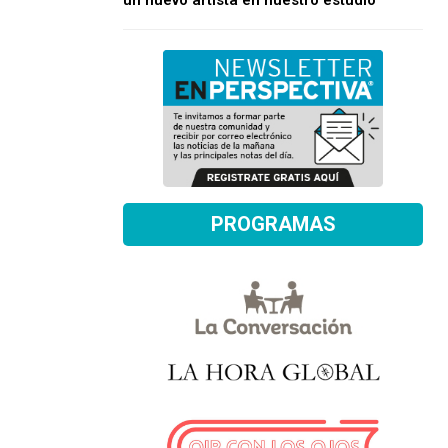
un nuevo artista en nuestro estudio
PROGRAMAS