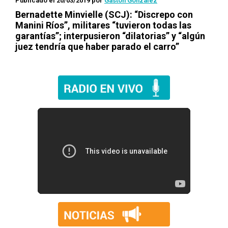
Publicado el 20/03/2019
por
Gastón González
Bernadette Minvielle (SCJ): “Discrepo con
Manini Ríos”, militares “tuvieron todas las
garantías”; interpusieron “dilatorias” y “algún
juez tendría que haber parado el carro”