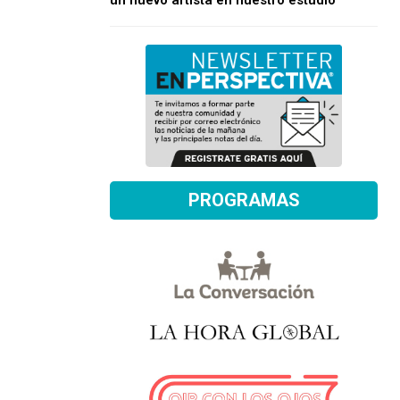
un nuevo artista en nuestro estudio
PROGRAMAS