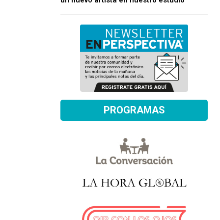
un nuevo artista en nuestro estudio
PROGRAMAS