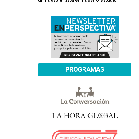
un nuevo artista en nuestro estudio
PROGRAMAS