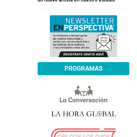
un nuevo artista en nuestro estudio
PROGRAMAS