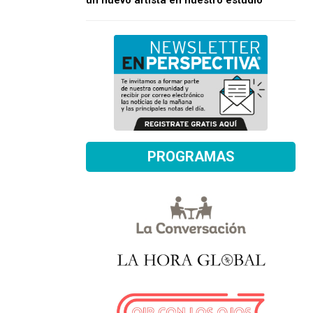
un nuevo artista en nuestro estudio
PROGRAMAS