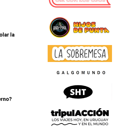
olar la
erno?