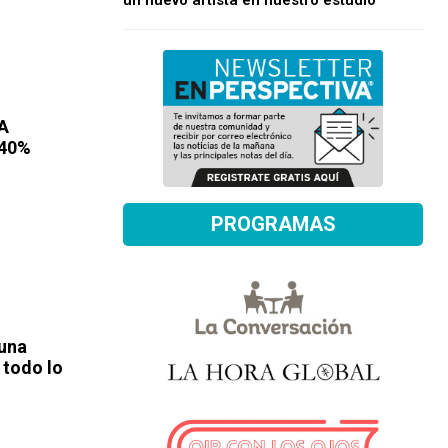
un nuevo artista en nuestro estudio
FA
 40%
PROGRAMAS
 una
 todo lo