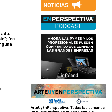
rado:
e”; “es
inguna
n
ArteUyEnPerspectiva: Todas las semanas