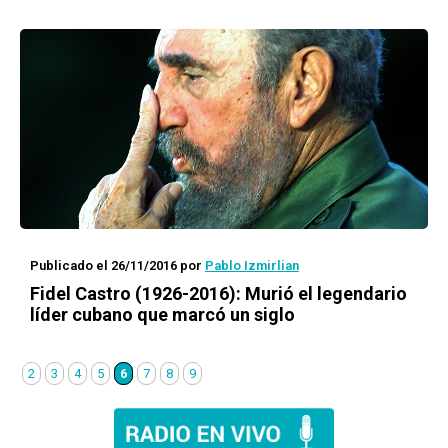
Publicado el 26/11/2016
por
Pablo Izmirlian
Fidel Castro (1926-2016): Murió el legendario
líder cubano que marcó un siglo
2
3
4
5
6
7
8
9