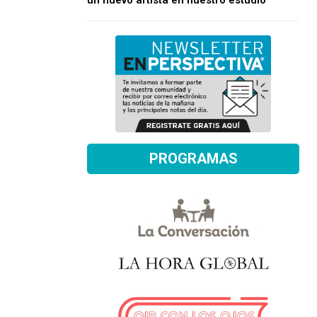
un nuevo artista en nuestro estudio
PROGRAMAS