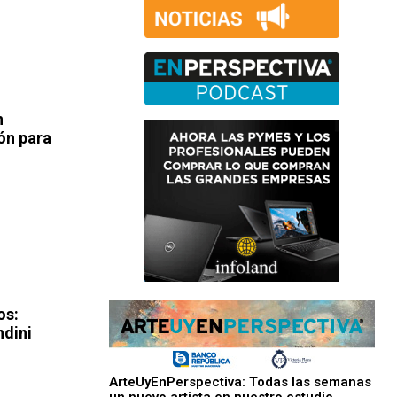
n
ón para
n
os:
ndini
ArteUyEnPerspectiva: Todas las semanas