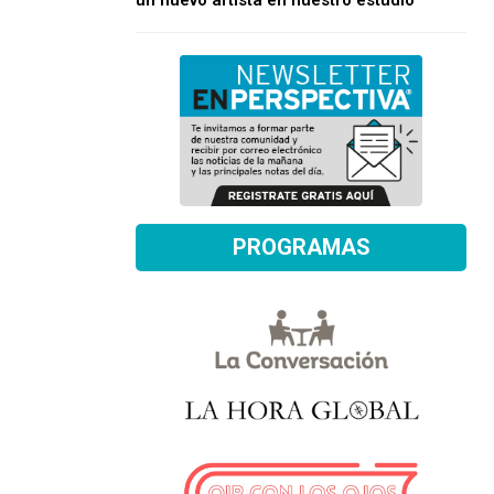
un nuevo artista en nuestro estudio
PROGRAMAS