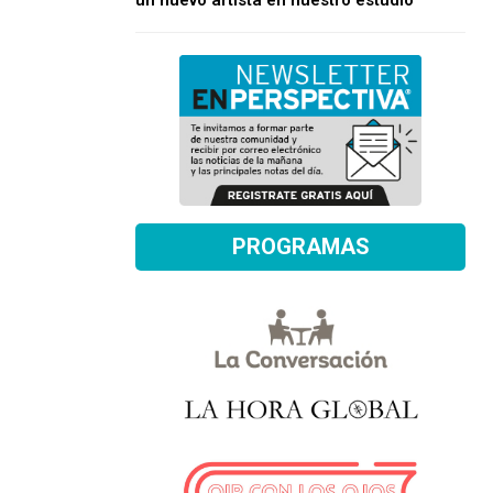
un nuevo artista en nuestro estudio
PROGRAMAS