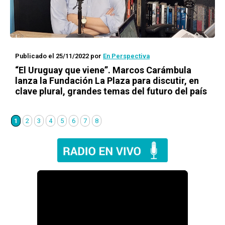
Publicado el 25/11/2022
por
En Perspectiva
“El Uruguay que viene”. Marcos Carámbula
lanza la Fundación La Plaza para discutir, en
clave plural, grandes temas del futuro del país
1
2
3
4
5
6
7
8