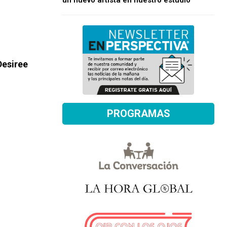
un nuevo artista en nuestro estudio
Desiree
PROGRAMAS